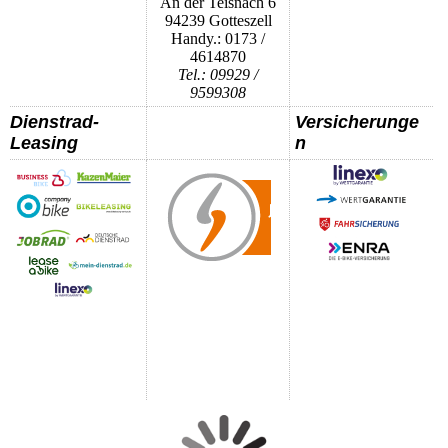
An der Teisnach 6
94239 Gotteszell
Handy.: 0173 /
4614870
Tel.: 09929 /
9599308
Dienstrad-
Versicherunge
Leasing
n